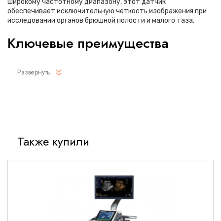
широкому частотному диапазону, этот датчик
обеспечивает исключительную четкость изображения при
исследовании органов брюшной полости и малого таза.
Ключевые преимущества
Монокристальная технология для повышенной четкости
Развернуть
изображения
Широкий частотный диапазон 2-9 МГц для различных
диагностических задач
Улучшенная глубина проникновения до 25 см
Эргономичный дизайн с антискользящим покрытием
Также купили
Повышенная устойчивость к механическим
воздействиям
Полная совместимость с ультразвуковыми системами
GE
Технические характеристики