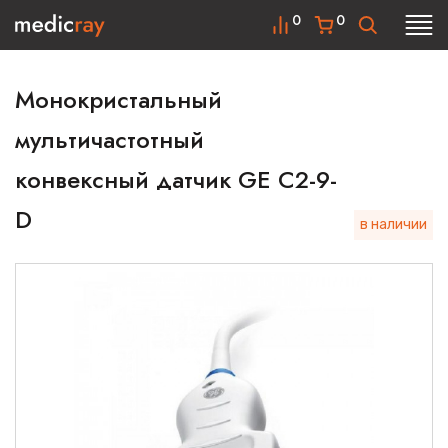
0
0
Монокристальный
мультичастотный
конвексный датчик GE C2-9-
D
в наличии