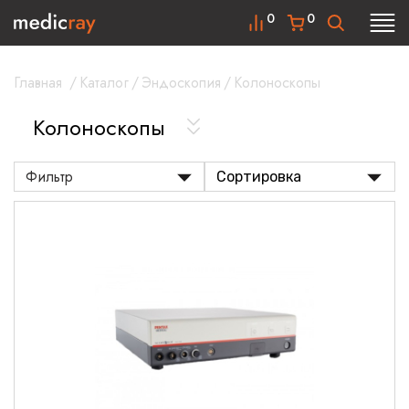
0
0
Главная
/
Каталог
/
Эндоскопия
/
Колоноскопы
Колоноскопы
Фильтр
Сортировка