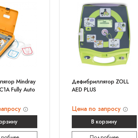
ятор Mindray
Дефибриллятор ZOLL
C1A Fully Auto
AED PLUS
запросу
Цена по запросу
корзину
В корзину
робнее
Подробнее