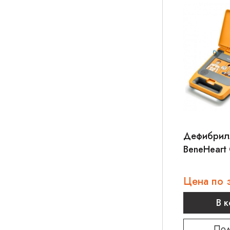
Дефибрилл
BeneHeart 
Цена по 
В 
Под