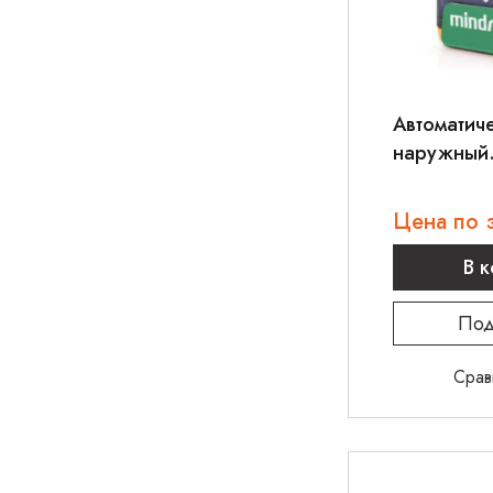
Автоматич
наружный
дефибрилл
BeneHeart
Цена по 
В 
Под
Срав