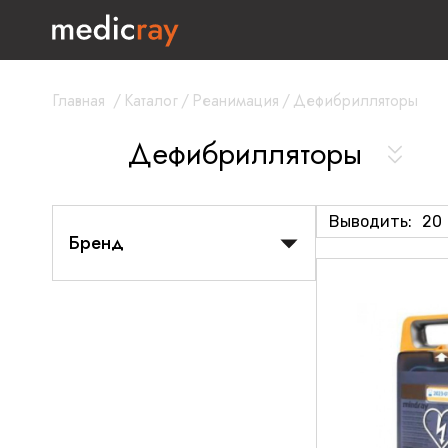
Главная
/
Каталог
/
Реанимация
/
Дефибрилляторы
Дефибрилляторы
Выводить:
20
Бренд