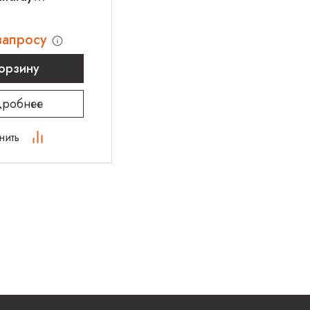
 D6
запросу
корзину
робнее
нить