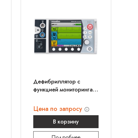
Дефибриллятор с
функцией мониторинга
Weinmann MEDUCORE
Standard
Цена по запросу
В корзину
Подробнее