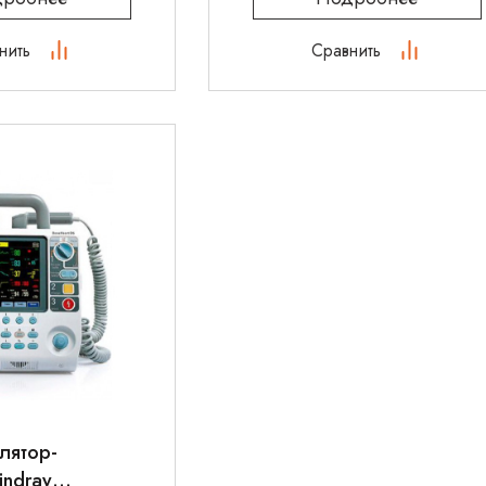
нить
Сравнить
лятор-
indray