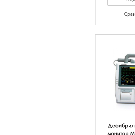
Срав
Дефибрил
монитор M