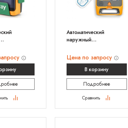
еский
Автоматический
наружный
ятор Mindray
дефибриллятор Mindray
 C1A
BeneHeart C2
запросу
Цена по запросу
корзину
В корзину
робнее
Подробнее
нить
Сравнить