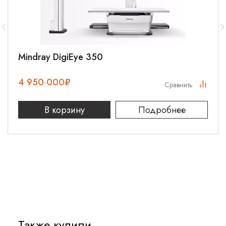
Дефибриллятор-монитор Mindray BeneHeart D6
эффективно используется в различных медицинских
учреждениях:
Реанимационные отделения
Mindray DigiEye 350
Обеспечивает комплексный контроль состояния пациента во
время проведения реанимационных мероприятий и после них.
4 950 000
₽
Сравнить
Скорая медицинская помощь
В корзину
Подробнее
Позволяет проводить экстренную дефибрилляцию и
непрерывный мониторинг при транспортировке пациента.
Кардиологические центры
Предоставляет расширенные возможности для диагностики
и лечения сложных нарушений сердечного ритма.
Особенности работы
Также купили