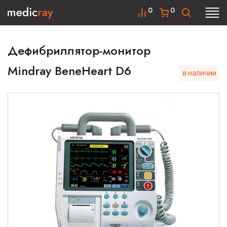
0
0
Дефибриллятор-монитор
Mindray BeneHeart D6
в наличии