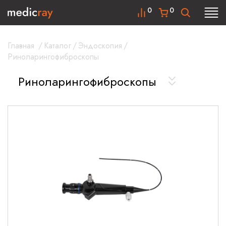
0
0
Главная
/
Каталог
/
Эндоскопия
/
Риноларингофиброскопы
Риноларингофиброскопы