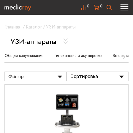
0
0
Главная
/
Каталог
/
УЗИ-аппараты
УЗИ-аппараты
Общая визуализация
Гинекология и акушерство
Ветеринар
Фильтр
Сортировка