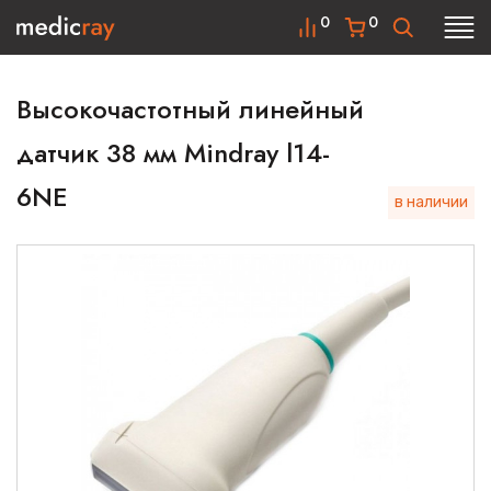
0
0
Высокочастотный линейный
датчик 38 мм Mindray l14-
6NE
в наличии