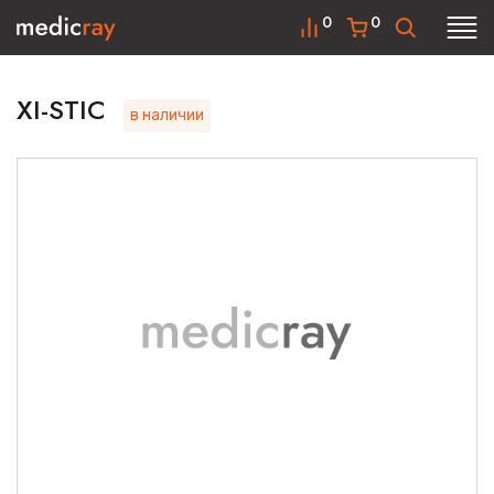
0
0
XI-STIC
в наличии