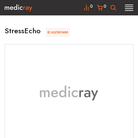
0
0
StressEcho
в наличии