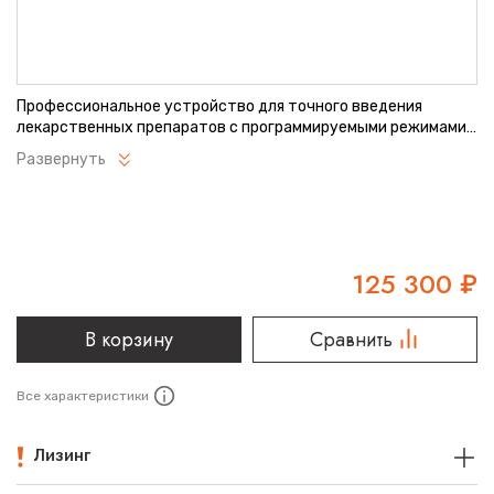
Профессиональное устройство для точного введения
лекарственных препаратов с программируемыми режимами
инфузии. Обеспечивает безопасное дозирование
Развернуть
медикаментов в широком диапазоне скоростей. Оснащено
системой оповещения о нештатных ситуациях во время
процедуры. Подходит для использования в различных
отделениях медицинских учреждений.
125 300
₽
В корзину
Сравнить
Все характеристики
Лизинг