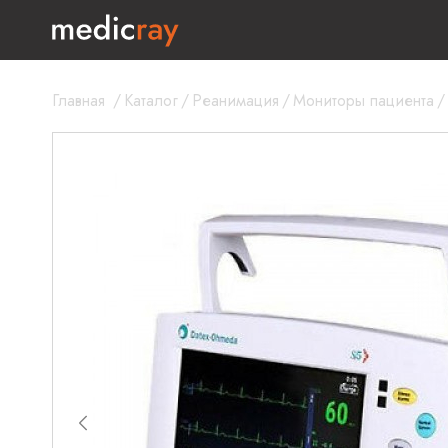
Главная
/
Каталог
/
Реанимация
/
Мониторы пациента
/