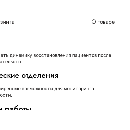
изинга
О товаре
ать динамику восстановления пациентов после
ательств.
еские отделения
ширенные возможности для мониторинга
ости.
и работы
магазине представлен
монитор пациента GE
Light
с рядом важных особенностей: