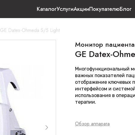
Каталог
Услуги
Акции
Покупателю
Блог
GE Datex-Ohmeda S/5 Light
Монитор пациента
GE Datex-Ohme
Многофункциональный м
важных показателей пац
отображение ключевых 
интерфейсом и системо
использования в операц
терапии.
Обзор аппарата