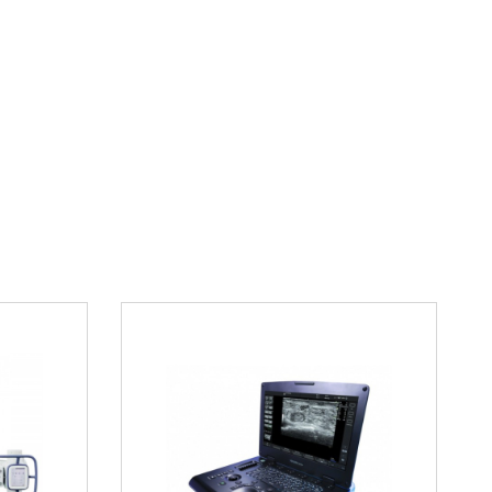
новременного отображения множества
х параметров
настройки под конкретные клинические задачи
я и анализа данных для оценки динамики
живания и дезинфекции оборудования
еждународным стандартам медицинского
е оснащение медицинских
агазине вы можете получить профессиональную
бору оборудования для мониторинга пациентов.
ть оптимальное решение для вашего
дения. Для получения дополнительной