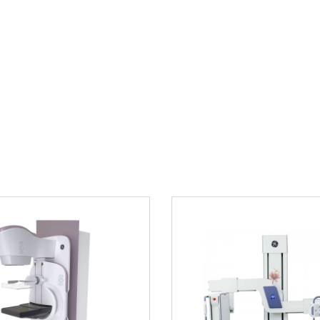
Возможность од
го освоения
физиологически
Гибкая система 
 параметрами
Функция хранени
состояния
ства использования
Простота обслу
инга GE Healthcare
Соответствие м
оборудования
Комплексно
эффективно
иях:
учреждений
сивной
В нашем интернет-м
консультацию по вы
Мы поможем подобра
критических
медицинского учреж