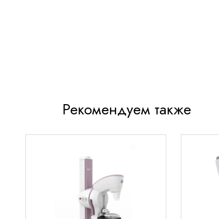
параметров
Интуитивно понятный интерфейс для быстро
персоналом
Надежную систему тревог с настраиваемыми
оповещения
Компактный и эргономичный дизайн для удоб
Совместимость с другими системами монитор
Рекомендуем также
Области применения
Монитор пациента GE Datex-Ohmeda S/5 Light
используется в различных медицинских отделен
Отделения реанимации и интен
терапии
Обеспечивает непрерывный контроль состояния 