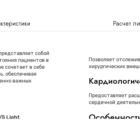
ктеристики
Расчет л
представляет собой
Позволяет отслежив
тояния пациентов в
хирургических вмеш
е сочетает в себе
ь, обеспечивая
Кардиологич
енно важных
Предоставляет рас
сердечной деятельн
Особенност
5 Light
,
В нашем интернет-
 физиологических
Datex-Ohmeda S/5 