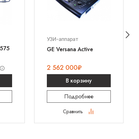
е
8 800 700 21 33
или оставьте заявку на сайте.
УЗИ-аппарат
R575
GE Versana Active
2 562 000
₽
В корзину
Подробнее
Сравнить