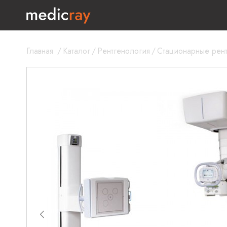
Главная
/
Каталог
/
Рентгенология
/
Стационарные рен