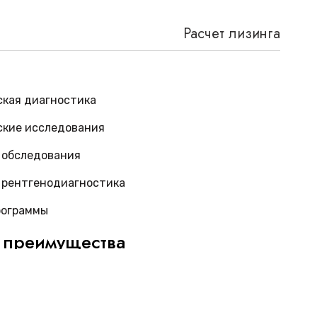
Расчет лизинга
ская диагностика
ские исследования
 обследования
 рентгенодиагностика
рограммы
 преимущества
тике
GE Discovery XR656
демонстрирует
гностическую ценность. Оборудование
 высококачественные снимки даже в сложных