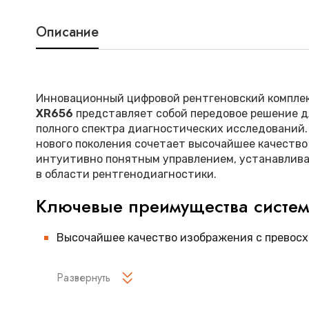
Описание
Инновационный цифровой рентгеновский компле
XR656
представляет собой передовое решение д
полного спектра диагностических исследований.
нового поколения сочетает высочайшее качество
интуитивно понятным управлением, устанавлив
в области рентгенодиагностики.
Ключевые преимущества систе
Высочайшее качество изображения с превос
детализацией
Развернуть
Интеллектуальная система автоматической 
параметров