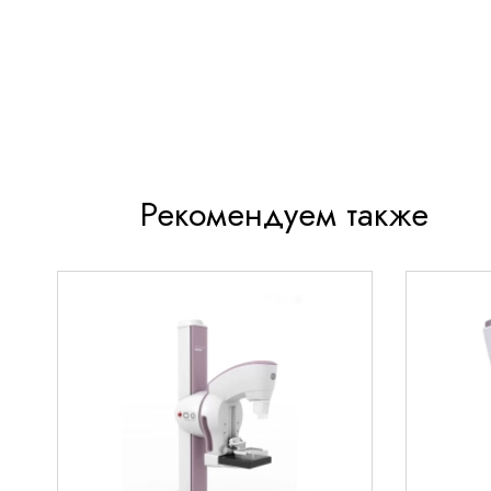
Сниженная доза облучения без ущерба для д
ценности
Эргономичный дизайн для удобства работы п
пациентов
Универсальность применения для всех видов
исследований
Рекомендуем также
Надежная конструкция, рассчитанная на ин
эксплуатацию
Технологические особенности
GE Discovery XR656
оснащен революционной сис
изображений, обеспечивающей исключительную 
контрастность снимков. Аппарат автоматически
параметры исследования под анатомические осо
и конкретную диагностическую задачу. Инновац
позиционирования значительно упрощает процес
пациентов с ограниченной подвижностью.