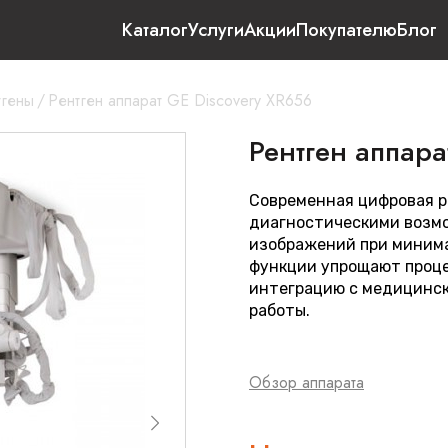
Каталог
Услуги
Акции
Покупателю
Блог
тгены
/
Рентген аппарат GE Discovery XR656
Рентген аппара
Современная цифровая р
диагностическими возмо
изображений при минима
функции упрощают проц
интеграцию с медицинс
работы.
Обзор аппарата