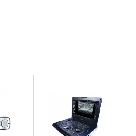
х. Многие специалисты отмечают значительное
ности диагностического процесса и сокращение
ия при использовании этой системы.
ые особенности
логами,
GE Discovery XR656
выделяется
ием технологических инноваций и
ений. Производитель уделил особое внимание не
параметрам, но и комфорту пациентов, что
енее стрессовой. Эти особенности особенно
ных диагностических центрах, ориентированных
нный подход.
ользования
ских центрах
GE Discovery XR656
успешно
оведения комплексных диагностических
доказала свою эффективность при обследовании
и, заболеваниями органов грудной клетки и