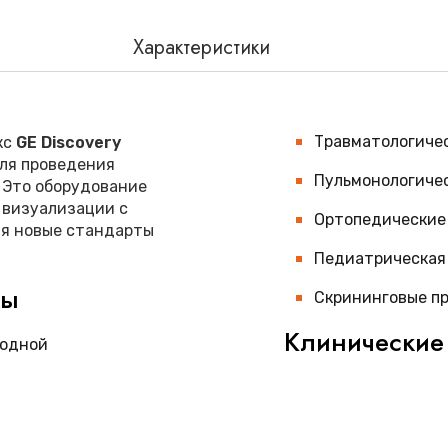
Характеристики
Травматологиче
кс
GE Discovery
ля проведения
Пульмонологиче
 Это оборудование
 визуализации с
Ортопедические
ая новые стандарты
Педиатрическая
мы
Скрининговые п
Клинические
ходной
В клинической прак
настройки
исключительную диа
позволяет получать