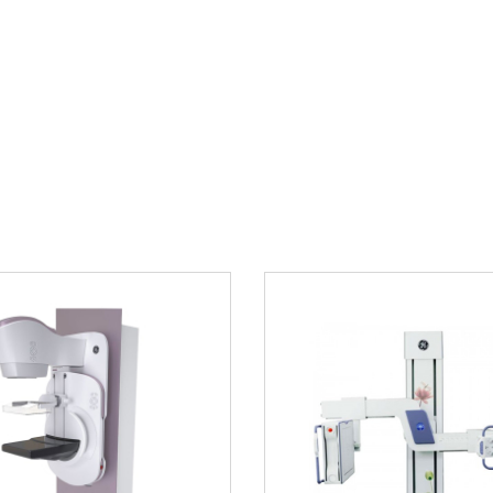
клинических случая
иагностической
повышение эффектив
времени обследован
ерсонала и
Отличительн
 рентгенологических
По сравнению с ана
уникальным сочетан
тенсивную
эргономических реш
только техническим 
делает процедуру м
ценятся в современ
на персонализирова
темой обработки
Примеры исп
четкость и
 адаптирует
бенности пациента
В ведущих медицин
ионная система
применяется для пр
с обследования
программ. Система 
пациентов с травмам