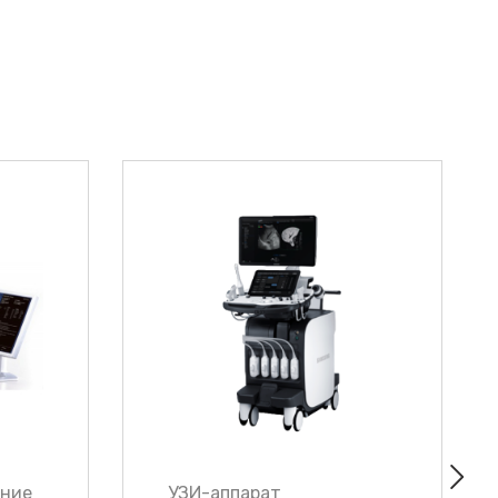
ение
УЗИ-аппарат