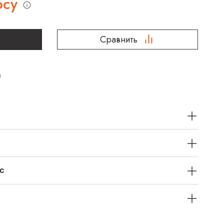
осу
Сравнить
с