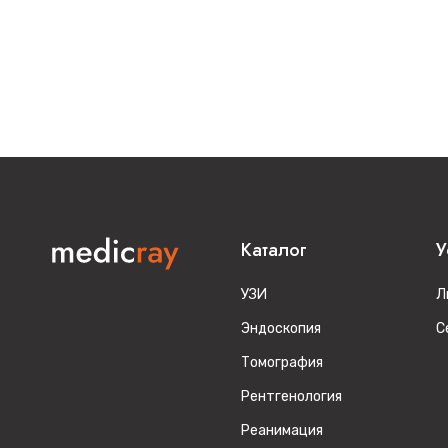
Каталог
У
УЗИ
Л
Эндоскопия
С
Томография
Рентгенология
Реанимация