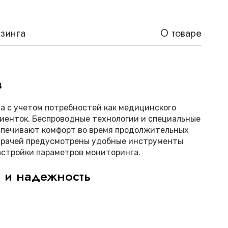
изинга
О товаре
в
а с учетом потребностей как медицинского
циенток. Беспроводные технологии и специальные
спечивают комфорт во время продолжительных
врачей предусмотрены удобные инструменты
астройки параметров мониторинга.
ь и надежность
стемы соответствуют строгим медицинским
ности. Аппарат оснащен встроенными
гностики и предупреждения о возможных