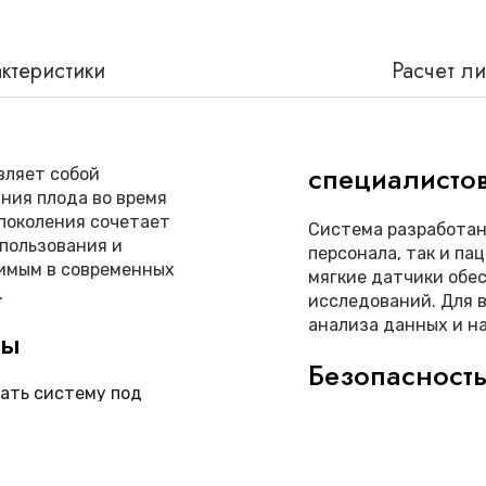
ктеристики
Расчет л
специалисто
ляет собой
ния плода во время
 поколения сочетает
Система разработан
спользования и
персонала, так и па
нимым в современных
мягкие датчики обе
.
исследований. Для 
анализа данных и н
мы
Безопасност
ать систему под
Все компоненты си
стандартам безопас
т точный
системами самодиа