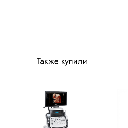
Интуитивно понятный интерфейс с цветным 
разрешения
Возможность одновременного контроля неск
жизнедеятельности
Встроенная система анализа данных с нагл
представлением результатов
Также купили
Компактные размеры и мобильность для удоб
в разных помещениях
Основные области применения
Монитор COMEN STAR5000F эффективно используе
Планового мониторинга состояния плода во 
Контроля за состоянием плода в родах
Диагностики гипоксии и других патологичес