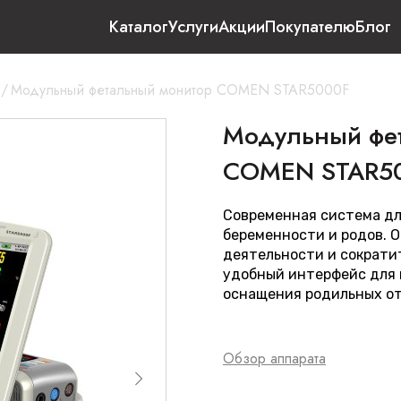
Каталог
Услуги
Акции
Покупателю
Блог
/
Модульный фетальный монитор COMEN STAR5000F
Модульный фе
COMEN STAR5
Современная система дл
беременности и родов. 
деятельности и сократи
удобный интерфейс для 
оснащения родильных от
Обзор аппарата